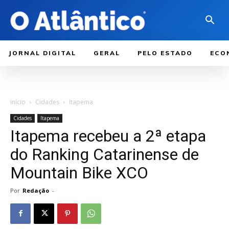
JORNAL DIGITAL
GERAL
PELO ESTADO
ECO
Início
Cidades
Itapema
Cidades
Itapema
Itapema recebeu a 2ª etapa
do Ranking Catarinense de
Mountain Bike XCO
Por
Redação
-