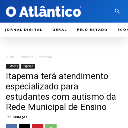
JORNAL DIGITAL
GERAL
PELO ESTADO
ECO
Início
Cidades
Itapema
Cidades
Itapema
Itapema terá atendimento
especializado para
estudantes com autismo da
Rede Municipal de Ensino
Por
Redação
-