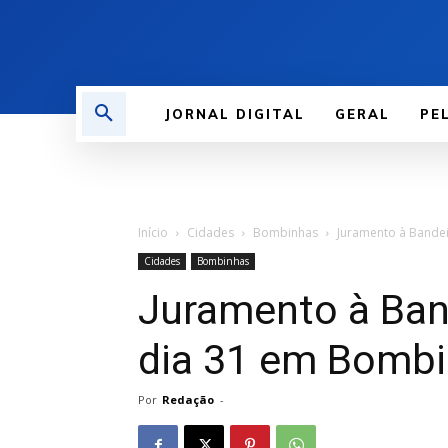
JORNAL DIGITAL
GERAL
PE
Início
Cidades
Bombinhas
Juramento à Bande
Cidades
Bombinhas
Juramento à Ban
dia 31 em Bomb
Por
Redação
-