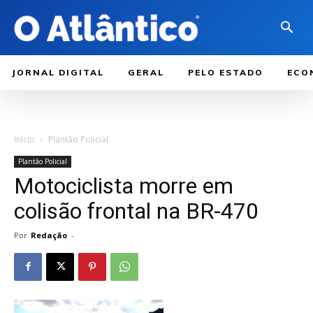
JORNAL DIGITAL
GERAL
PELO ESTADO
ECO
Início
Plantão Policial
Plantão Policial
Motociclista morre em
colisão frontal na BR-470
Por
Redação
-