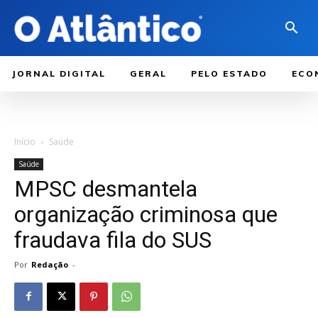
JORNAL DIGITAL
GERAL
PELO ESTADO
ECO
Início
Saúde
Saúde
MPSC desmantela
organização criminosa que
fraudava fila do SUS
Por
Redação
-