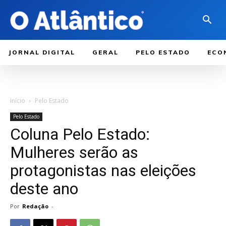
JORNAL DIGITAL
GERAL
PELO ESTADO
ECO
Início
Pelo Estado
Pelo Estado
Coluna Pelo Estado:
Mulheres serão as
protagonistas nas eleições
deste ano
Por
Redação
-