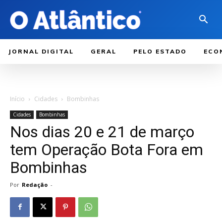
JORNAL DIGITAL
GERAL
PELO ESTADO
ECO
Início
Cidades
Bombinhas
Cidades
Bombinhas
Nos dias 20 e 21 de março
tem Operação Bota Fora em
Bombinhas
Por
Redação
-