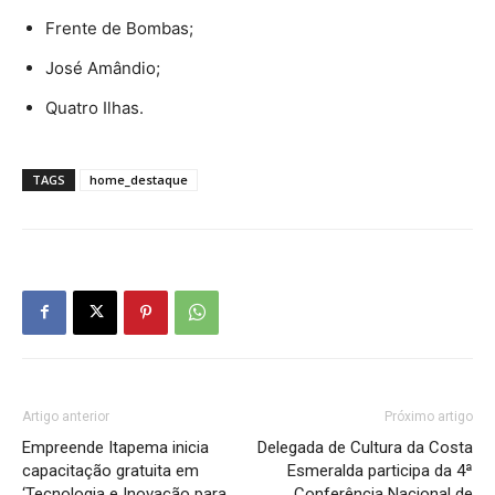
Frente de Bombas;
José Amândio;
Quatro Ilhas.
TAGS
home_destaque
Artigo anterior
Próximo artigo
Empreende Itapema inicia
Delegada de Cultura da Costa
capacitação gratuita em
Esmeralda participa da 4ª
‘Tecnologia e Inovação para
Conferência Nacional de