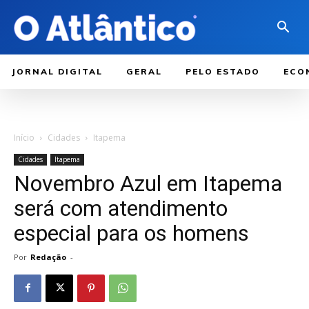
JORNAL DIGITAL
GERAL
PELO ESTADO
ECO
Início
Cidades
Itapema
Cidades
Itapema
Novembro Azul em Itapema
será com atendimento
especial para os homens
Por
Redação
-