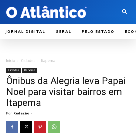
JORNAL DIGITAL
GERAL
PELO ESTADO
ECO
Início
Cidades
Itapema
Cidades
Itapema
Ônibus da Alegria leva Papai
Noel para visitar bairros em
Itapema
Por
Redação
-