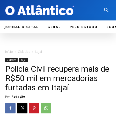
JORNAL DIGITAL
GERAL
PELO ESTADO
ECO
Início
Cidades
Itajaí
Cidades
Itajaí
Polícia Civil recupera mais de
R$50 mil em mercadorias
furtadas em Itajaí
Por
Redação
-