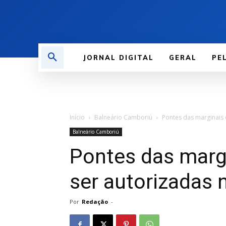
JORNAL DIGITAL
GERAL
PE
Início
Balneário Camboriú
Pontes das marginais
Balneário Camboriú
Pontes das marg
ser autorizadas
Por
Redação
-