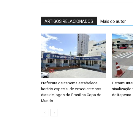
ARTIGOS RELACIONADOS
Mais do autor
Prefeitura de Itapema estabelece
Detrami inte
horário especial de expediente nos
sinalização 
dias de jogos do Brasil na Copa do
de Itapema
Mundo