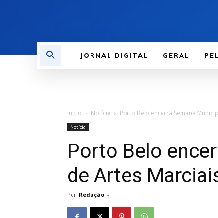
JORNAL DIGITAL
GERAL
PE
Início
Notícia
Porto Belo encerra Semana Municip
Notícia
Porto Belo ence
de Artes Marciai
Por
Redação
-