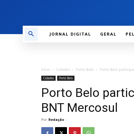
JORNAL DIGITAL
GERAL
PE
Início
Cidades
Porto Belo
Porto Belo particip
Cidades
Porto Belo
Porto Belo parti
BNT Mercosul
Por
Redação
-