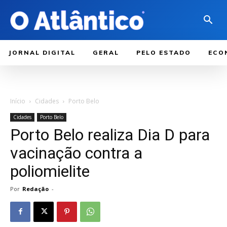
JORNAL DIGITAL
GERAL
PELO ESTADO
ECO
Início
Cidades
Porto Belo
Cidades
Porto Belo
Porto Belo realiza Dia D para
vacinação contra a
poliomielite
Por
Redação
-