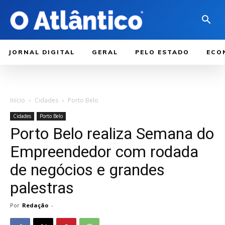
JORNAL DIGITAL
GERAL
PELO ESTADO
ECO
Início
Cidades
Porto Belo
Cidades
Porto Belo
Porto Belo realiza Semana do
Empreendedor com rodada
de negócios e grandes
palestras
Por
Redação
-