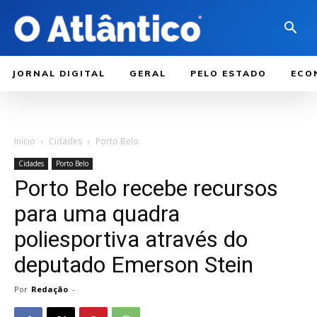
JORNAL DIGITAL
GERAL
PELO ESTADO
ECO
Início
Cidades
Porto Belo
Cidades
Porto Belo
Porto Belo recebe recursos
para uma quadra
poliesportiva através do
deputado Emerson Stein
Por
Redação
-