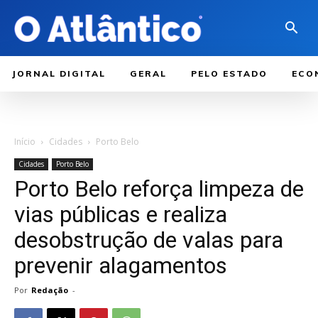
JORNAL DIGITAL
GERAL
PELO ESTADO
ECO
Início
Cidades
Porto Belo
Cidades
Porto Belo
Porto Belo reforça limpeza de
vias públicas e realiza
desobstrução de valas para
prevenir alagamentos
Por
Redação
-