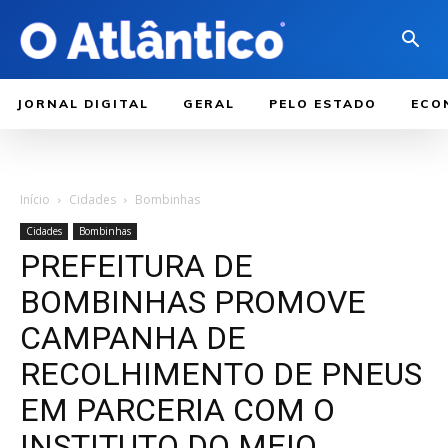
JORNAL DIGITAL
GERAL
PELO ESTADO
ECO
Início
Cidades
Bombinhas
Cidades
Bombinhas
PREFEITURA DE
BOMBINHAS PROMOVE
CAMPANHA DE
RECOLHIMENTO DE PNEUS
EM PARCERIA COM O
INSTITUTO DO MEIO