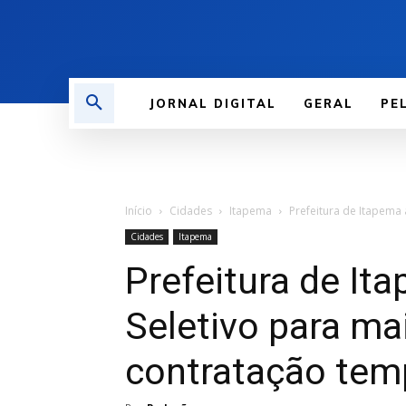
JORNAL DIGITAL
GERAL
PE
Início
Cidades
Itapema
Prefeitura de Itapema 
Cidades
Itapema
Prefeitura de It
Seletivo para ma
contratação tem