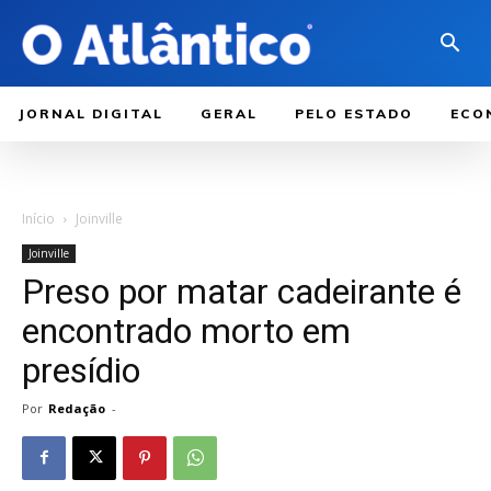
JORNAL DIGITAL
GERAL
PELO ESTADO
ECO
Início
Joinville
Joinville
Preso por matar cadeirante é
encontrado morto em
presídio
Por
Redação
-