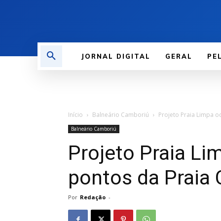
JORNAL DIGITAL
GERAL
PE
Início
Balneário Camboriú
Projeto Praia Limpa o
Balneário Camboriú
Projeto Praia Li
pontos da Praia 
Por
Redação
-