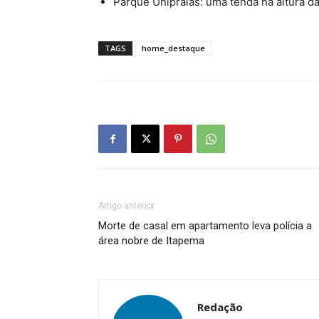
Parque Unipraias: uma tenda na altura d
TAGS
home_destaque
Artigo anterior
Morte de casal em apartamento leva polícia a
área nobre de Itapema
Redação