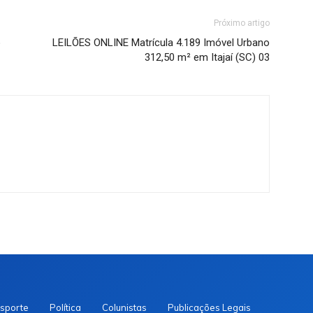
Próximo artigo
o
LEILÕES ONLINE Matrícula 4.189 Imóvel Urbano
312,50 m² em Itajaí (SC) 03
sporte
Política
Colunistas
Publicações Legais