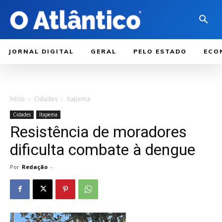
JORNAL DIGITAL
GERAL
PELO ESTADO
ECO
Início
Cidades
Itapema
Cidades
Itapema
Resistência de moradores
dificulta combate à dengue
Por
Redação
-