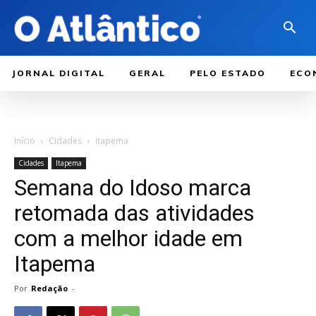
JORNAL DIGITAL
GERAL
PELO ESTADO
ECO
Início
Cidades
Itapema
Cidades
Itapema
Semana do Idoso marca
retomada das atividades
com a melhor idade em
Itapema
Por
Redação
-