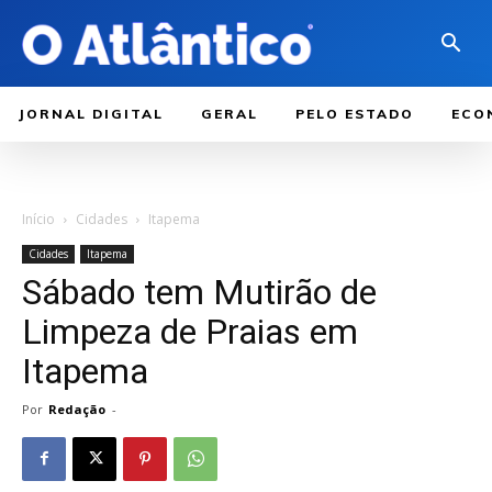
JORNAL DIGITAL
GERAL
PELO ESTADO
ECO
Início
Cidades
Itapema
Cidades
Itapema
Sábado tem Mutirão de
Limpeza de Praias em
Itapema
Por
Redação
-