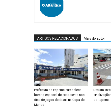
ARTIGOS RELACIONADOS
Mais do autor
Prefeitura de Itapema estabelece
Detrami inte
horário especial de expediente nos
sinalização 
dias de jogos do Brasil na Copa do
de Itapema
Mundo