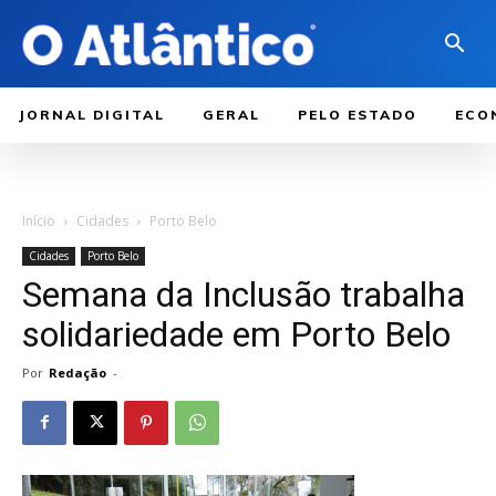
JORNAL DIGITAL
GERAL
PELO ESTADO
ECO
Início
Cidades
Porto Belo
Cidades
Porto Belo
Semana da Inclusão trabalha
solidariedade em Porto Belo
Por
Redação
-