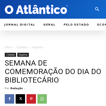
JORNAL DIGITAL
GERAL
PELO ESTADO
ECO
Início
Cidades
Itapema
Cidades
Itapema
SEMANA DE
COMEMORAÇÃO DO DIA DO
BIBLIOTECÁRIO
Por
Redação
-