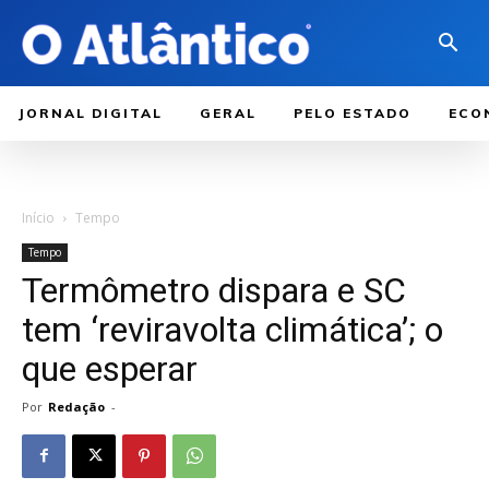
JORNAL DIGITAL
GERAL
PELO ESTADO
ECO
Início
Tempo
Tempo
Termômetro dispara e SC
tem ‘reviravolta climática’; o
que esperar
Por
Redação
-