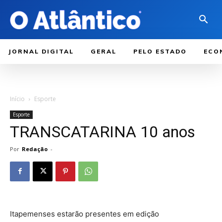
JORNAL DIGITAL
GERAL
PELO ESTADO
ECO
Início
Esporte
Esporte
TRANSCATARINA 10 anos
Por
Redação
-
Itapemenses estarão presentes em edição