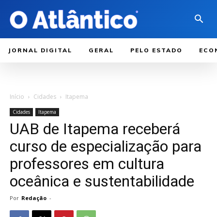
JORNAL DIGITAL
GERAL
PELO ESTADO
ECO
Início
Cidades
Itapema
Cidades
Itapema
UAB de Itapema receberá
curso de especialização para
professores em cultura
oceânica e sustentabilidade
Por
Redação
-