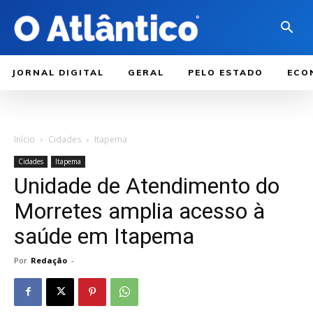
JORNAL DIGITAL
GERAL
PELO ESTADO
ECO
Início
Cidades
Itapema
Cidades
Itapema
Unidade de Atendimento do
Morretes amplia acesso à
saúde em Itapema
Por
Redação
-