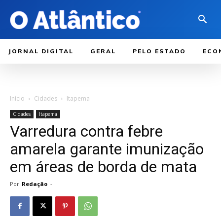
JORNAL DIGITAL
GERAL
PELO ESTADO
ECO
Início
Cidades
Itapema
Cidades
Itapema
Varredura contra febre
amarela garante imunização
em áreas de borda de mata
Por
Redação
-