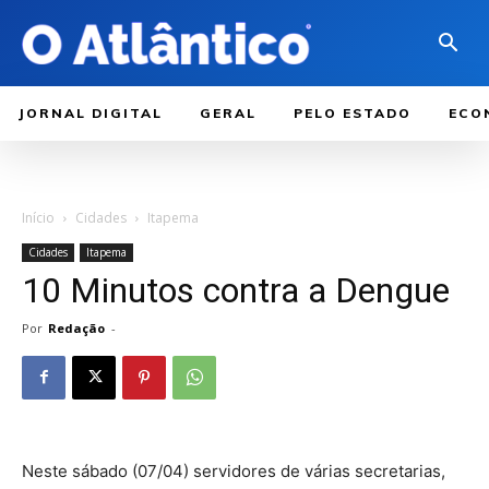
JORNAL DIGITAL
GERAL
PELO ESTADO
ECO
Início
Cidades
Itapema
Cidades
Itapema
10 Minutos contra a Dengue
Por
Redação
-
Neste sábado (07/04) servidores de várias secretarias,