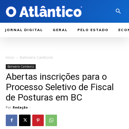
JORNAL DIGITAL
GERAL
PELO ESTADO
ECO
Início
Balneário Camboriú
Balneário Camboriú
Abertas inscrições para o
Processo Seletivo de Fiscal
de Posturas em BC
Por
Redação
-