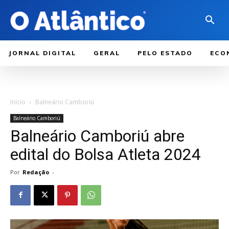
JORNAL DIGITAL
GERAL
PELO ESTADO
ECO
Início
Balneário Camboriú
Balneário Camboriú
Balneário Camboriú abre
edital do Bolsa Atleta 2024
Por
Redação
-