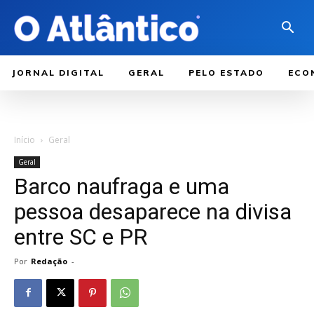
JORNAL DIGITAL
GERAL
PELO ESTADO
ECO
Início
Geral
Geral
Barco naufraga e uma
pessoa desaparece na divisa
entre SC e PR
Por
Redação
-