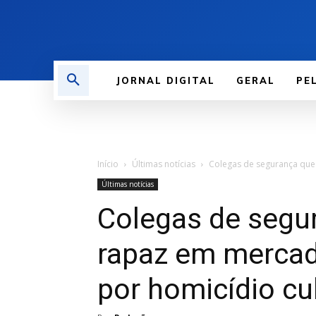
JORNAL DIGITAL
GERAL
PE
Início
Últimas notícias
Colegas de segurança que
Últimas notícias
Colegas de segu
rapaz em merca
por homicídio cu