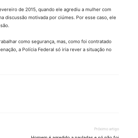
vereiro de 2015, quando ele agrediu a mulher com
uma discussão motivada por ciúmes. Por esse caso, ele
isão.
rabalhar como segurança, mas, como foi contratado
ação, a Polícia Federal só iria rever a situação no
Próximo artigo
Homem é agredido a pauladas e só não foi