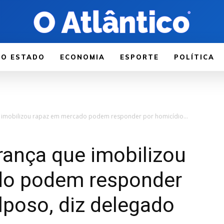
LO ESTADO
ECONOMIA
ESPORTE
POLÍTICA
 imobilizou rapaz em mercado podem responder por homicídio...
rança que imobilizou
do podem responder
lposo, diz delegado