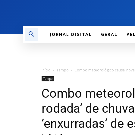
JORNAL DIGITAL
GERAL
PE
Início
Tempo
Combo meteorológico causa ‘nova r
Tempo
Combo meteoroló
rodada’ de chuva
‘enxurradas’ de 