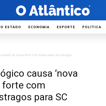
LO ESTADO
ECONOMIA
ESPORTE
POLÍTICA
odada’ de chuva forte com ‘enxurradas’ de estragos...
gico causa ‘nova
 forte com
estragos para SC