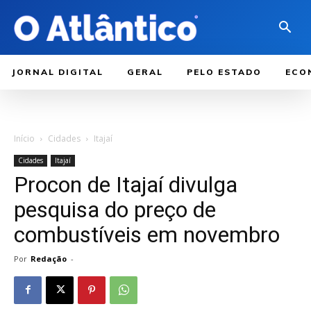
JORNAL DIGITAL
GERAL
PELO ESTADO
ECO
Início
Cidades
Itajaí
Cidades
Itajaí
Procon de Itajaí divulga
pesquisa do preço de
combustíveis em novembro
Por
Redação
-