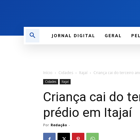
JORNAL DIGITAL
GERAL
PE
Início
Cidades
Itajaí
Criança cai do terceiro an
Cidades
Itajaí
Criança cai do t
prédio em Itajaí
Por
Redação
-