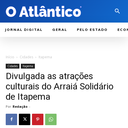
JORNAL DIGITAL
GERAL
PELO ESTADO
ECO
Início
Cidades
Itapema
Cidades
Itapema
Divulgada as atrações
culturais do Arraiá Solidário
de Itapema
Por
Redação
-