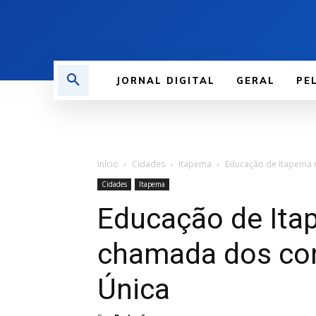
JORNAL DIGITAL
GERAL
PE
Início
Cidades
Itapema
Educação de Itapema 
Cidades
Itapema
Educação de Ita
chamada dos con
Única