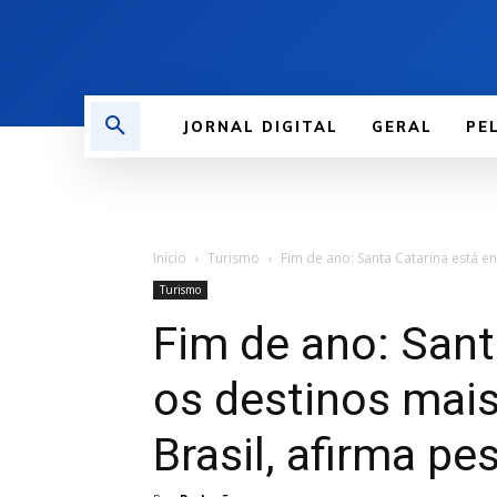
JORNAL DIGITAL
GERAL
PE
Início
Turismo
Fim de ano: Santa Catarina está e
Turismo
Fim de ano: Sant
os destinos mai
Brasil, afirma pe