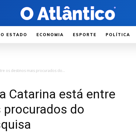
LO ESTADO
ECONOMIA
ESPORTE
POLÍTICA
ntre os destinos mais procurados do...
a Catarina está entre
s procurados do
squisa