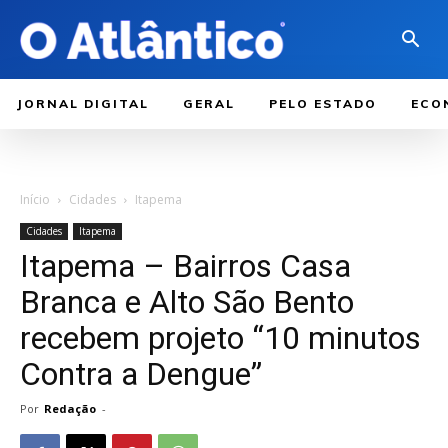
JORNAL DIGITAL
GERAL
PELO ESTADO
ECO
Início
Cidades
Itapema
Cidades
Itapema
Itapema – Bairros Casa
Branca e Alto São Bento
recebem projeto “10 minutos
Contra a Dengue”
Por
Redação
-