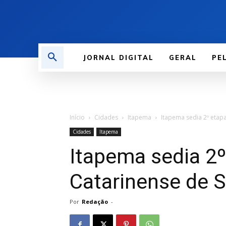
JORNAL DIGITAL
GERAL
PE
Início
Cidades
Itapema
Itapema sedia 2º etap
Cidades
Itapema
Itapema sedia 2º
Catarinense de 
Por
Redação
-