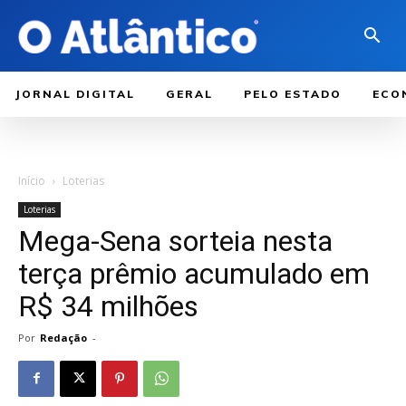
JORNAL DIGITAL
GERAL
PELO ESTADO
ECO
Início
Loterias
Loterias
Mega-Sena sorteia nesta
terça prêmio acumulado em
R$ 34 milhões
Por
Redação
-