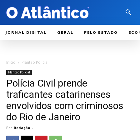
JORNAL DIGITAL
GERAL
PELO ESTADO
ECO
Início
Plantão Policial
Plantão Policial
Polícia Civil prende
traficantes catarinenses
envolvidos com criminosos
do Rio de Janeiro
Por
Redação
-