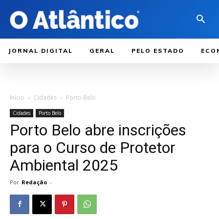
JORNAL DIGITAL
GERAL
PELO ESTADO
ECO
Início
Cidades
Porto Belo
Cidades
Porto Belo
Porto Belo abre inscrições
para o Curso de Protetor
Ambiental 2025
Por
Redação
-