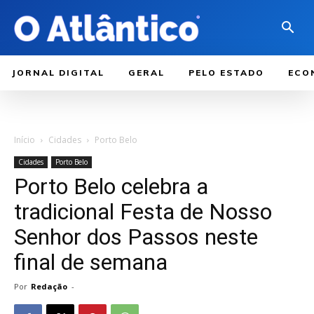
JORNAL DIGITAL
GERAL
PELO ESTADO
ECO
Início
Cidades
Porto Belo
Cidades
Porto Belo
Porto Belo celebra a
tradicional Festa de Nosso
Senhor dos Passos neste
final de semana
Por
Redação
-